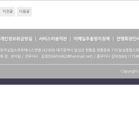
이전글
다음글
개인정보취급방침
서비스이용약관
이메일추출방지정책
연맹회장인
한국실업소프트테니스연맹 (42988) 대구광역시 달성군 현풍읍 현풍동로 170 달성종합스
회 장 : 최익원 / 전무이사 : 김경한(kkh9462@hanmail.net) / 총무이사 김태정(ktj1175@h
Copyright